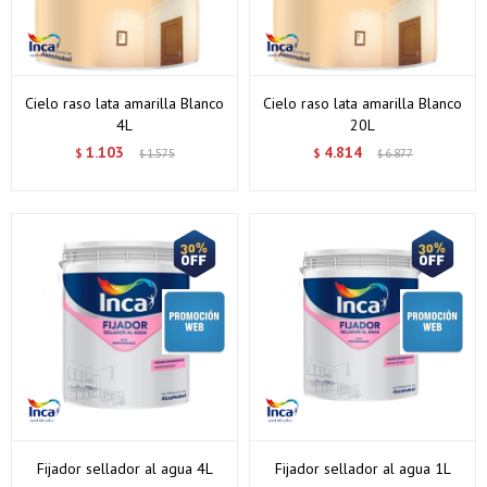
Cielo raso lata amarilla Blanco
Cielo raso lata amarilla Blanco
4L
20L
1.103
4.814
$
1.575
$
6.877
$
$
Fijador sellador al agua 4L
Fijador sellador al agua 1L