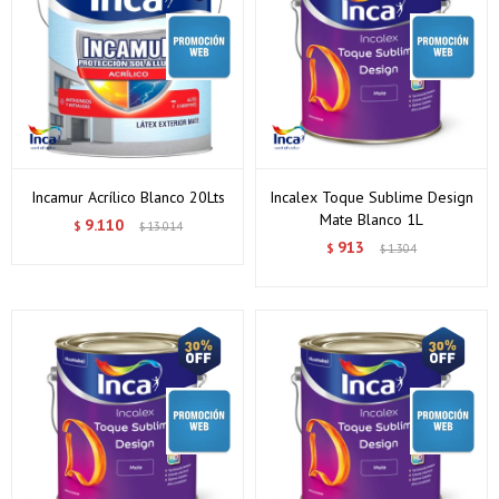
Incamur Acrílico Blanco 20Lts
Incalex Toque Sublime Design
Mate Blanco 1L
9.110
$
13.014
$
913
$
1.304
$