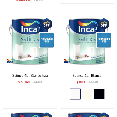
Satinca 4L - Blanco tiza
Satinca 1L - Blanco
3.048
881
$
4.354
$
1.258
$
$