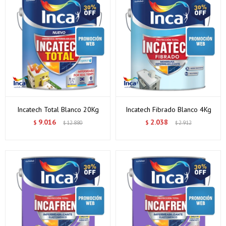
Incatech Total Blanco 20Kg
Incatech Fibrado Blanco 4Kg
9.016
2.038
$
12.880
$
2.912
$
$