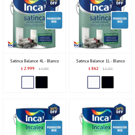
Satinca Balance 4L - Blanco
Satinca Balance 1L - Blanco
2.999
862
$
4.284
$
1.231
$
$