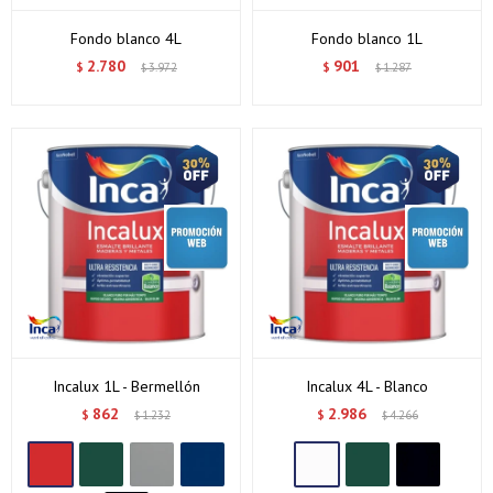
Fondo blanco 4L
Fondo blanco 1L
2.780
901
$
3.972
$
1.287
$
$
Incalux 1L - Bermellón
Incalux 4L - Blanco
862
2.986
$
1.232
$
4.266
$
$