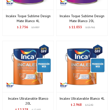
Incalex Toque Sublime Design
Incalex Toque Sublime Design
Mate Blanco 4L
Mate Blanco 20L
2.756
11.033
$
3.937
$
15.761
$
$
Incalex Ultralavable Blanco
Incalex Ultralavable Blanco 4L
20L
2.968
$
4.240
$
12.378
$
17.683
$