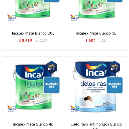
Incalex Mate Blanco 20L
Incalex Mate Blanco 1L
8.419
687
$
12.027
$
981
$
$
¡Sumate a la forma más ágil de comprar!
Comprá en 3 cuotas sin recargo o hasta en 12
Incalex Mate Blanco 4L
Cielo raso anti hongos Blanco
cuotas * ¡Solo con tu cédula!