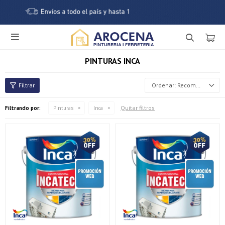

PINTURAS INCA
Recomendados
Quitar filtros
Filtrando por:
Pinturas
Inca