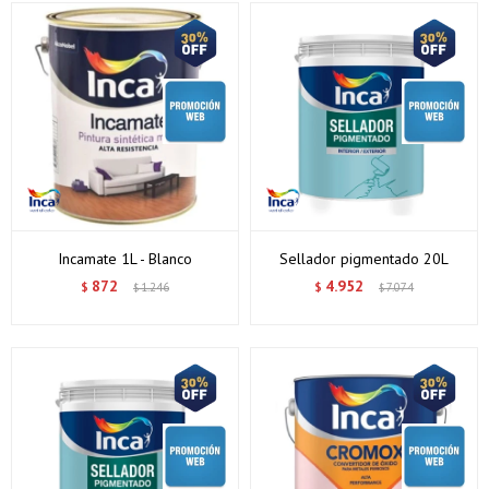
Incamate 1L - Blanco
Sellador pigmentado 20L
872
4.952
$
1.246
$
7.074
$
$