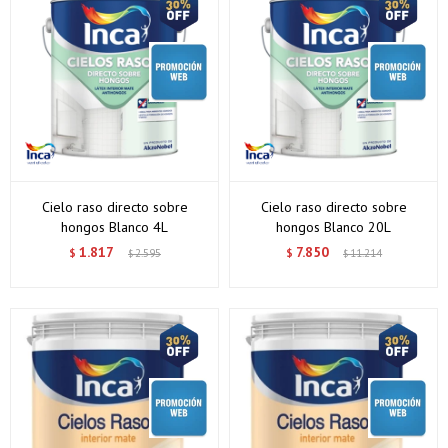
Cielo raso directo sobre
Cielo raso directo sobre
hongos Blanco 4L
hongos Blanco 20L
1.817
7.850
$
2.595
$
11.214
$
$