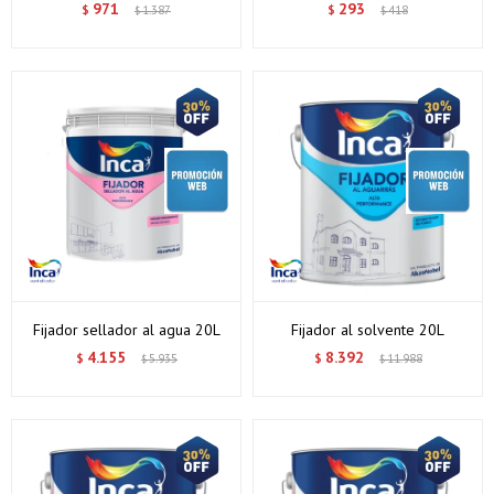
971
293
$
1.387
$
418
$
$
Fijador sellador al agua 20L
Fijador al solvente 20L
4.155
8.392
$
5.935
$
11.988
$
$