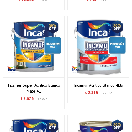
Incamur Super Acrílico Blanco
Incamur Acrílico Blanco 4Lts
Mate 4L
2.115
$
3.022
$
2.676
$
3.823
$