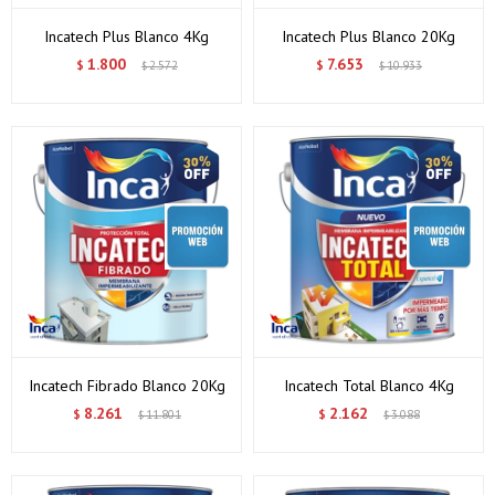
Incatech Plus Blanco 4Kg
Incatech Plus Blanco 20Kg
1.800
7.653
$
2.572
$
10.933
$
$
Incatech Fibrado Blanco 20Kg
Incatech Total Blanco 4Kg
8.261
2.162
$
11.801
$
3.088
$
$