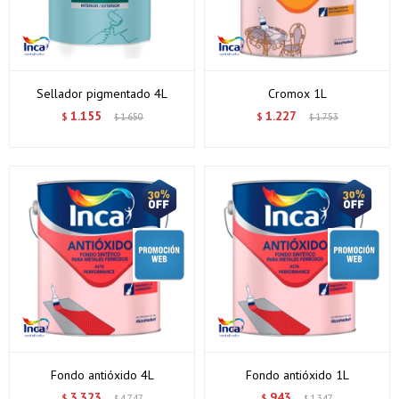
Sellador pigmentado 4L
Cromox 1L
1.155
1.227
$
1.650
$
1.753
$
$
Fondo antióxido 4L
Fondo antióxido 1L
3.323
943
$
4.747
$
1.347
$
$