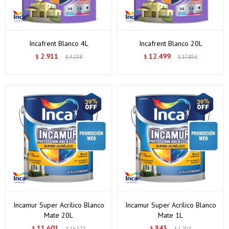
Incafrent Blanco 4L
Incafrent Blanco 20L
2.911
12.499
$
4.158
$
17.856
$
$
Incamur Super Acrílico Blanco
Incamur Super Acrílico Blanco
Mate 20L
Mate 1L
11.601
843
$
16.573
$
1.204
$
$