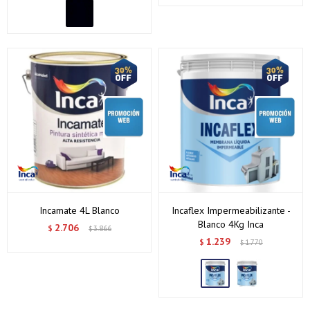
Incamate 4L Blanco
Incaflex Impermeabilizante -
Blanco 4Kg Inca
2.706
$
3.866
$
1.239
$
1.770
$