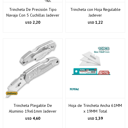
Trincheta De Precisión Tipo
Trincheta con Hoja Regulable
Navaja Con 5 Cuchillas Jadever
Jadever
2,20
1,22
USD
USD
¡Sumate a la forma más ágil de comprar!
Comprá en 3 cuotas sin recargo o hasta en 12
cuotas * ¡Solo con tu cédula!
Trincheta Plegable De
Hoja de Trincheta Ancha 61MM
* sujeto aprobación crediticia.
Aluminio 19x61mm Jadever
x 19MM Total
Verifica si estás calificado para comprar con Pago
Comprá ahora y Pagá
4,60
1,39
USD
USD
Después:
Después, hasta en 12