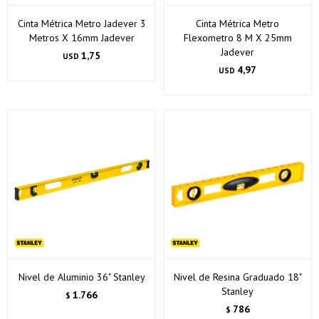
Cinta Métrica Metro Jadever 3
Cinta Métrica Metro
Metros X 16mm Jadever
Flexometro 8 M X 25mm
Jadever
1,75
USD
4,97
USD
¡Sumate a la forma más ágil de comprar!
Comprá en 3 cuotas sin recargo o hasta en 12
cuotas * ¡Solo con tu cédula!
* sujeto aprobación crediticia.
Verifica si estás calificado para comprar con Pago
Comprá ahora y Pagá
Nivel de Aluminio 36" Stanley
Nivel de Resina Graduado 18"
Después:
Después, hasta en 12
Stanley
1.766
$
Estás calificado para comprar usando Pago Después.
Cédula de identidad
cuotas y sin tocar tu
Ups!
786
$