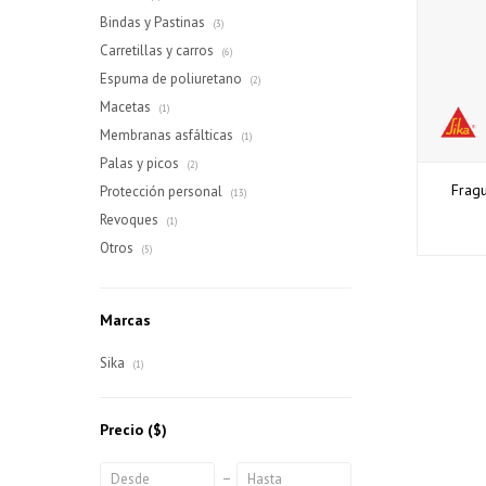
Bindas y Pastinas
(3)
Carretillas y carros
(6)
Espuma de poliuretano
(2)
Macetas
(1)
Membranas asfálticas
(1)
Palas y picos
(2)
Frag
Protección personal
(13)
Revoques
(1)
Otros
(5)
Marcas
Sika
(1)
Precio
($)