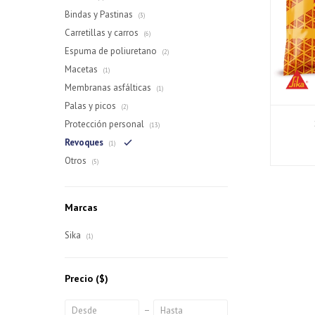
Bindas y Pastinas
(3)
Carretillas y carros
(6)
Espuma de poliuretano
(2)
Macetas
(1)
Membranas asfálticas
(1)
Palas y picos
(2)
Protección personal
(13)
Revoques
(1)
Otros
(5)
Marcas
Sika
(1)
Precio
($)