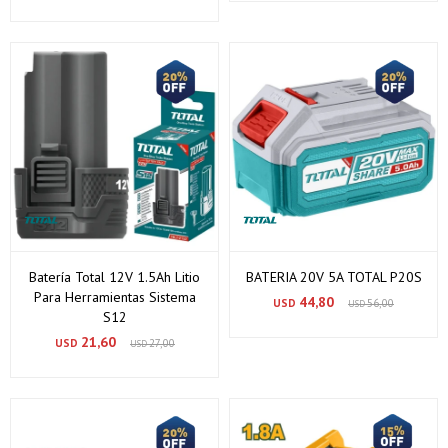
Batería Total 12V 1.5Ah Litio
BATERIA 20V 5A TOTAL P20S
Para Herramientas Sistema
44,80
USD
56,00
USD
S12
21,60
USD
27,00
USD
¡Sumate a la forma más ágil de comprar!
Comprá en 3 cuotas sin recargo o hasta en 12
cuotas * ¡Solo con tu cédula!
* sujeto aprobación crediticia.