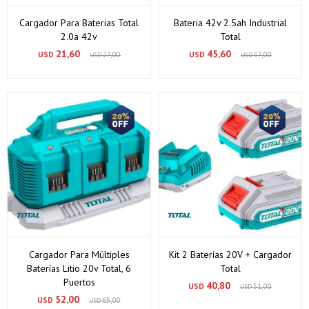
Cargador Para Baterias Total
Bateria 42v 2.5ah Industrial
2.0a 42v
Total
21,60
45,60
USD
27,00
USD
57,00
USD
USD
Cargador Para Múltiples
Kit 2 Baterías 20V + Cargador
Baterías Litio 20v Total, 6
Total
Puertos
40,80
USD
51,00
USD
52,00
USD
65,00
USD