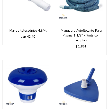
Mango telescópico 4.8Mt
Manguera Autoflotante Para
Piscina 1 1/2″ x 9mts con
42,40
USD
acoples
1.831
$
¡Sumate a la forma más ágil de comprar!