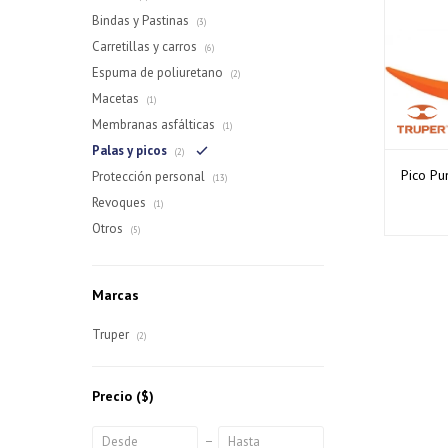
Bindas y Pastinas
(3)
Carretillas y carros
(6)
Espuma de poliuretano
(2)
Macetas
(1)
Membranas asfálticas
(1)
Palas y picos
(2)
Pico Pu
Protección personal
(13)
Revoques
(1)
Otros
(5)
Marcas
Truper
(2)
Precio
($)