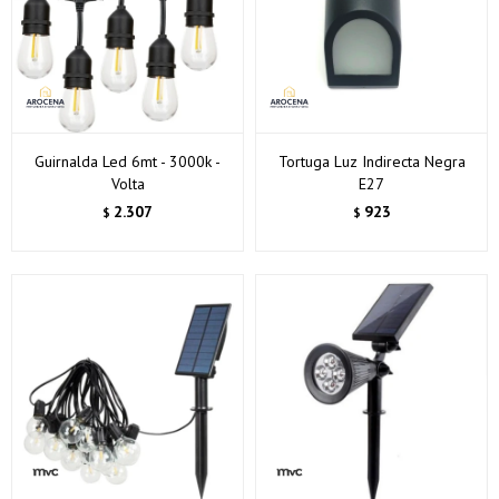
Guirnalda Led 6mt - 3000k -
Tortuga Luz Indirecta Negra
Volta
E27
2.307
923
$
$