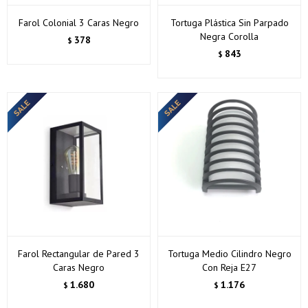
Farol Colonial 3 Caras Negro
Tortuga Plástica Sin Parpado
Negra Corolla
378
$
843
$
¡Sumate a la forma más ágil de comprar!
Comprá en 3 cuotas sin recargo o hasta en 12
cuotas * ¡Solo con tu cédula!
Farol Rectangular de Pared 3
Tortuga Medio Cilindro Negro
* sujeto aprobación crediticia.
Caras Negro
Con Reja E27
Verifica si estás calificado para comprar con Pago
Comprá ahora y Pagá
1.680
1.176
$
$
Después:
Después, hasta en 12