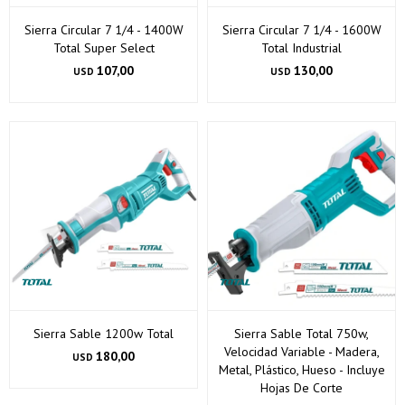
Sierra Circular 7 1/4 - 1400W
Sierra Circular 7 1/4 - 1600W
Total Super Select
Total Industrial
107,00
130,00
USD
USD
¡Sumate a la forma más ágil de comprar!
Comprá en 3 cuotas sin recargo o hasta en 12
Sierra Sable 1200w Total
Sierra Sable Total 750w,
cuotas * ¡Solo con tu cédula!
Velocidad Variable - Madera,
180,00
USD
* sujeto aprobación crediticia.
Metal, Plástico, Hueso - Incluye
Verifica si estás calificado para comprar con Pago
Hojas De Corte
Comprá ahora y Pagá
Después: