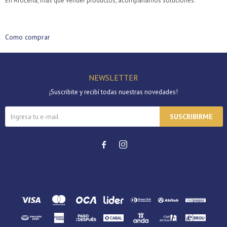
En Arocena, más que vender productos, acompañamos soluciones.
Día
Mes
Año
Continuar
Como comprar
NEWSLETTER
¡Suscribite y recibí todas nuestras novedades!
SUSCRIBIRME

