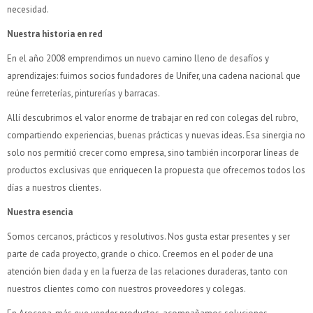
necesidad.
Nuestra historia en red
En el año 2008 emprendimos un nuevo camino lleno de desafíos y
aprendizajes: fuimos socios fundadores de Unifer, una cadena nacional que
reúne ferreterías, pinturerías y barracas.
¡Sumate a la forma más ágil de comprar!
Allí descubrimos el valor enorme de trabajar en red con colegas del rubro,
Comprá en 3 cuotas sin recargo o hasta en 12
cuotas * ¡Solo con tu cédula!
compartiendo experiencias, buenas prácticas y nuevas ideas. Esa sinergia no
solo nos permitió crecer como empresa, sino también incorporar líneas de
* sujeto aprobación crediticia.
productos exclusivas que enriquecen la propuesta que ofrecemos todos los
Verifica si estás calificado para comprar con Pago
Comprá ahora y Pagá
Después:
días a nuestros clientes.
Después, hasta en 12
Estás calificado para comprar usando Pago Después.
Cédula de identidad
cuotas y sin tocar tu
Ups!
Nuestra esencia
tarjeta de crédito
¡Algo salió mal!
¡Tenés hasta
para comprar en las cuotas que
Parece que no tenes oferta, lamentamos el
Somos cercanos, prácticos y resolutivos. Nos gusta estar presentes y ser
Celular
prefieras!
inconveniente, por cualquier duda contactanos
Por favor intenta nuevamente mas tarde.
parte de cada proyecto, grande o chico. Creemos en el poder de una
en
preguntas@pagodespues.com.uy
Elegí tus productos preferidos
atención bien dada y en la fuerza de las relaciones duraderas, tanto con
Elegís Pago Después como metodo de pago
Fecha de nacimiento
nuestros clientes como con nuestros proveedores y colegas.
* sujeto a aprobación crediticia. El monto disponible
puede variar por comercio