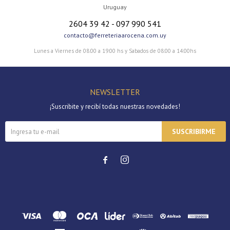
* sujeto a aprobación crediticia. El monto disponible
Uruguay
puede variar por comercio
Día
Mes
Año
2604 39 42 - 097 990 541
contacto@ferreteriaarocena.com.uy
Continuar
Lunes a Viernes de 08:00 a 19:00 hs y Sabados de 08:00 a 14:00hs
NEWSLETTER
¡Suscribite y recibí todas nuestras novedades!
SUSCRIBIRME

