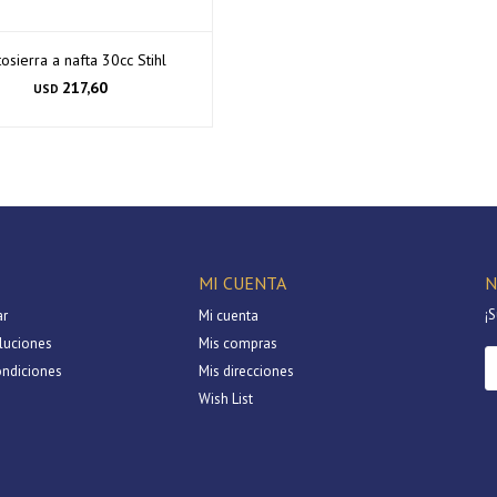
osierra a nafta 30cc Stihl
217,60
USD
MI CUENTA
N
¡S
r
Mi cuenta
luciones
Mis compras
ondiciones
Mis direcciones
Wish List