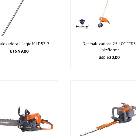
lezadora Lüsqtoff LD52-7
Desmalezadora 25.4CC FF85
Holzfforma
99,00
USD
320,00
USD
¡Sumate a la forma más ágil de comprar!
Comprá en 3 cuotas sin recargo o hasta en 12