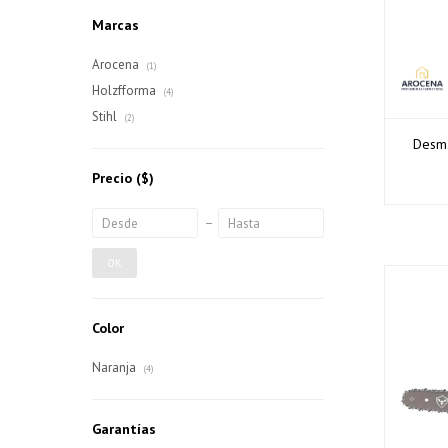
Marcas
Arocena
(1)
Holzfforma
(4)
Stihl
(2)
Desma
Precio
($)
OK
Color
Naranja
(4)
Garantías