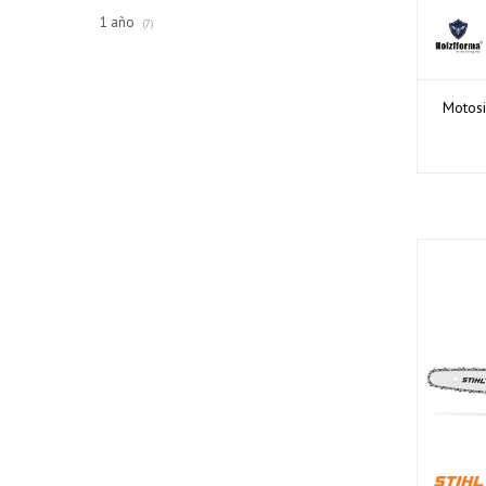
1 año
(7)
Motosi