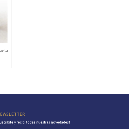
avila
EWSLETTER
uscribite y recibí todas nuestras novedades!