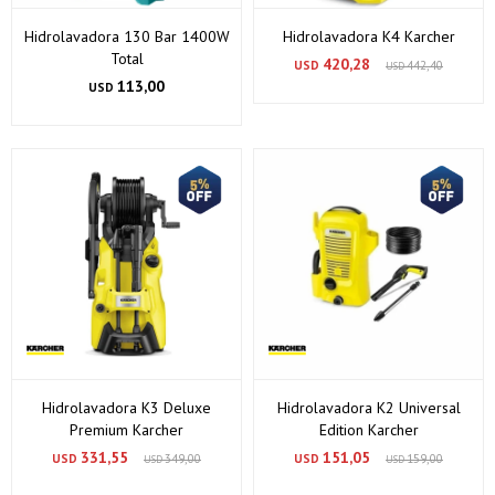
Hidrolavadora 130 Bar 1400W
Hidrolavadora K4 Karcher
Total
420,28
USD
442,40
USD
113,00
USD
¡Sumate a la forma más ágil de comprar!
Comprá en 3 cuotas sin recargo o hasta en 12
cuotas * ¡Solo con tu cédula!
Hidrolavadora K3 Deluxe
Hidrolavadora K2 Universal
* sujeto aprobación crediticia.
Premium Karcher
Edition Karcher
Verifica si estás calificado para comprar con Pago
Comprá ahora y Pagá
331,55
151,05
Después:
USD
349,00
USD
159,00
USD
USD
Después, hasta en 12
Estás calificado para comprar usando Pago Después.
Cédula de identidad