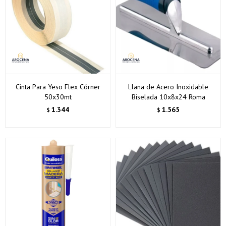
Cinta Para Yeso Flex Córner
Llana de Acero Inoxidable
50x30mt
Biselada 10x8x24 Roma
1.344
1.565
$
$