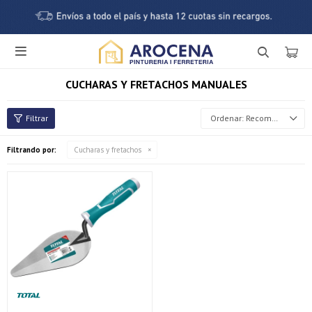

CUCHARAS Y FRETACHOS MANUALES
Recomendados
Filtrando por:
Cucharas y fretachos
¡Sumate a la forma más ágil de comprar!
Comprá en 3 cuotas sin recargo o hasta en 12
cuotas * ¡Solo con tu cédula!