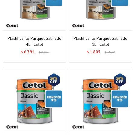
Plastificante Parquet Satinado
Plastificante Parquet Satinado
4LT Cetol
1LT Cetol
6.791
1.805
$
9.702
$
2.578
$
$