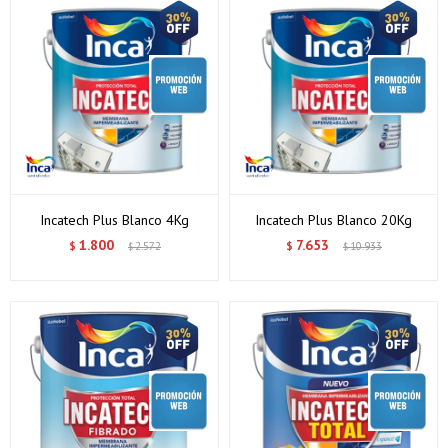
Incatech Plus Blanco 4Kg
Incatech Plus Blanco 20Kg
1.800
7.653
$
2.572
$
10.933
$
$