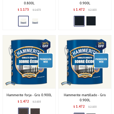
0.800L
0.900L
1.173
1.472
$
1.675
$
2.103
$
$
Hammerite forja - Gris 0.900L
Hammerite martillado - Gris
0.900L
1.472
$
2.103
$
1.472
$
2.103
$