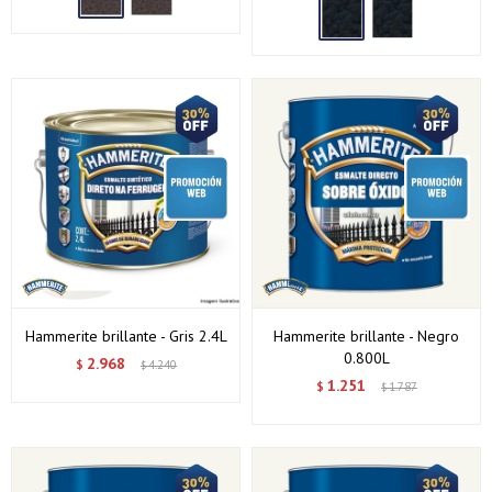
Hammerite brillante - Gris 2.4L
Hammerite brillante - Negro
0.800L
2.968
$
4.240
$
1.251
$
1.787
$