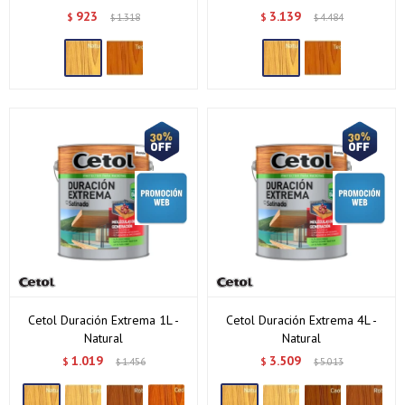
923
3.139
$
1.318
$
4.484
$
$
Continuar
Cetol Duración Extrema 1L -
Cetol Duración Extrema 4L -
Natural
Natural
1.019
3.509
$
1.456
$
5.013
$
$