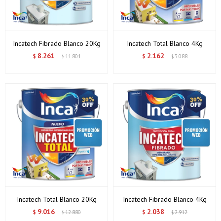
Incatech Fibrado Blanco 20Kg
Incatech Total Blanco 4Kg
8.261
2.162
$
11.801
$
3.088
$
$
Incatech Total Blanco 20Kg
Incatech Fibrado Blanco 4Kg
9.016
2.038
$
12.880
$
2.912
$
$