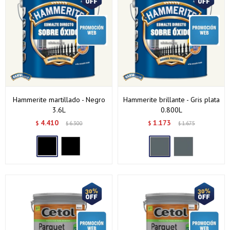
Hammerite martillado - Negro
Hammerite brillante - Gris plata
3.6L
0.800L
4.410
1.173
$
6.300
$
1.675
$
$