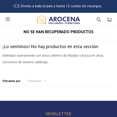

NO SE HAN RECUPERADO PRODUCTOS
¡Lo sentimos! No hay productos en esta sección.
Inténtalo nuevamente con otros criterios de filtrado o busca en otras
secciones de nuestro catálogo.
¡Sumate a la forma más ágil de comprar!
Filtrando por:
Cortacercos
Comprá en 3 cuotas sin recargo o hasta en 12
cuotas * ¡Solo con tu cédula!
* sujeto aprobación crediticia.
Verifica si estás calificado para comprar con Pago
Comprá ahora y Pagá
Después:
Después, hasta en 12
NEWSLETTER
Estás calificado para comprar usando Pago Después.
Cédula de identidad