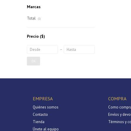
Marcas
Total
(1)
Precio
($)
OK
EMPRESA
COMPRA
Quiénes somos
Como compra
Contacto
Envíos y devo
Tienda
Términos y c
Únete al equipo