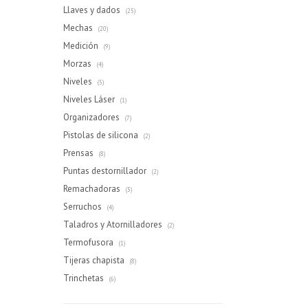
Llaves y dados
(25)
Mechas
(20)
Medición
(9)
Morzas
(4)
Niveles
(5)
Niveles Láser
(1)
Organizadores
(7)
Pistolas de silicona
(2)
Prensas
(8)
Puntas destornillador
(2)
Remachadoras
(3)
Serruchos
(4)
Taladros y Atornilladores
(2)
Termofusora
(1)
Tijeras chapista
(8)
Trinchetas
(6)