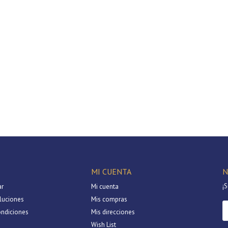
MI CUENTA
N
¡S
r
Mi cuenta
luciones
Mis compras
ondiciones
Mis direcciones
Wish List