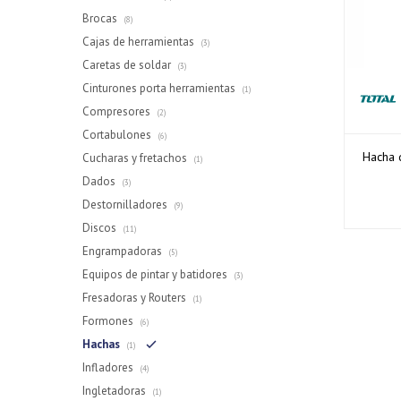
Brocas
(8)
Cajas de herramientas
(3)
Caretas de soldar
(3)
Cinturones porta herramientas
(1)
Compresores
(2)
Cortabulones
(6)
Hacha 
Cucharas y fretachos
(1)
Dados
(3)
Destornilladores
(9)
Discos
(11)
Engrampadoras
(5)
Equipos de pintar y batidores
(3)
Fresadoras y Routers
(1)
Formones
(6)
Hachas
(1)
Infladores
(4)
Ingletadoras
(1)