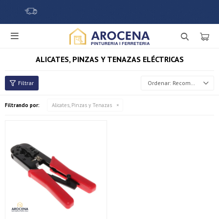

ALICATES, PINZAS Y TENAZAS ELÉCTRICAS
Recomendados
Filtrando por:
Alicates, Pinzas y Tenazas
¡Sumate a la forma más ágil de comprar!
Comprá en 3 cuotas sin recargo o hasta en 12
cuotas * ¡Solo con tu cédula!