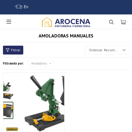

AMOLADORAS MANUALES
Recomendados
Filtrando por:
Amoladoras
¡Sumate a la forma más ágil de comprar!