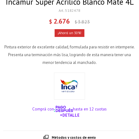
Incamur Super Acrílico Blanco Mate 4L
5182478
2.676
$
3.823
$
30
Pintura exterior de excelente calidad, formulada para resistir en intemperie.
Presenta una terminación más lisa, logrando de esta manera tener una
menor tendencia al manchado.
Comprá con
hasta en 12 cuotas
+DETALLE
¡ME INTERESA!
Métodos y costos de envío