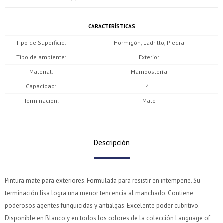
CARACTERÍSTICAS
Tipo de Superficie
Hormigón, Ladrillo, Piedra
Tipo de ambiente
Exterior
Material
Mampostería
Capacidad
4L
Terminación
Mate
Descripción
¡Sumate a la forma más ágil de comprar!
¡Sumate a la forma más ágil de comprar!
Comprá en 3 cuotas sin recargo o hasta en 12
Comprá en 3 cuotas sin recargo o hasta en 12
Pintura mate para exteriores. Formulada para resistir en intemperie. Su
cuotas * ¡Solo con tu cédula!
cuotas * ¡Solo con tu cédula!
terminación lisa logra una menor tendencia al manchado. Contiene
* sujeto aprobación crediticia.
* sujeto aprobación crediticia.
poderosos agentes funguicidas y antialgas. Excelente poder cubritivo.
Verifica si estás calificado para comprar con Pago
Verifica si estás calificado para comprar con Pago
Comprá ahora y Pagá
Comprá ahora y Pagá
Después:
Después:
Disponible en Blanco y en todos los colores de la colección Language of
Después, hasta en 12
Después, hasta en 12