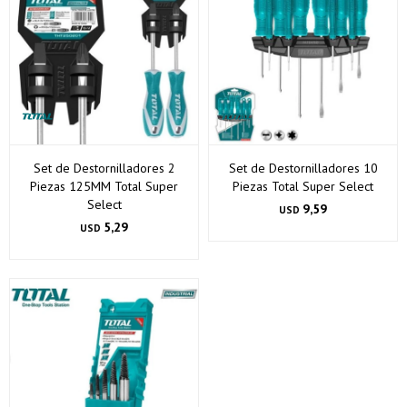
* sujeto a aprobación crediticia. El monto disponible
puede variar por comercio
Día
Mes
Año
Continuar
Set de Destornilladores 2
Set de Destornilladores 10
Piezas 125MM Total Super
Piezas Total Super Select
Select
9,59
USD
5,29
USD