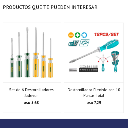
Día
Día
Mes
Mes
Año
Año
PRODUCTOS QUE TE PUEDEN INTERESAR
Continuar
Continuar
Set de 6 Destornilladores
Destornillador Flexible con 10
Jadever
Puntas Total
5,68
7,29
USD
USD