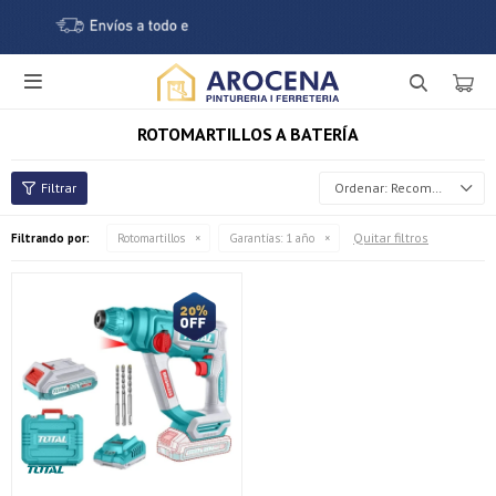

ROTOMARTILLOS A BATERÍA
Recomendados
Quitar filtros
Filtrando por:
Rotomartillos
Garantías:
1 año
¡Sumate a la forma más ágil de comprar!
Comprá en 3 cuotas sin recargo o hasta en 12
cuotas * ¡Solo con tu cédula!