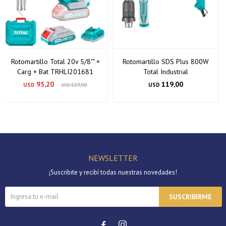
Rotomartillo Total 20v 5/8"" +
Rotomartillo SDS Plus 800W
Carg + Bat TRHLI201681
Total Industrial
95,20
119,00
USD
119,00
USD
USD
NEWSLETTER
¡Suscribite y recibí todas nuestras novedades!
SUSCRIBIRME

