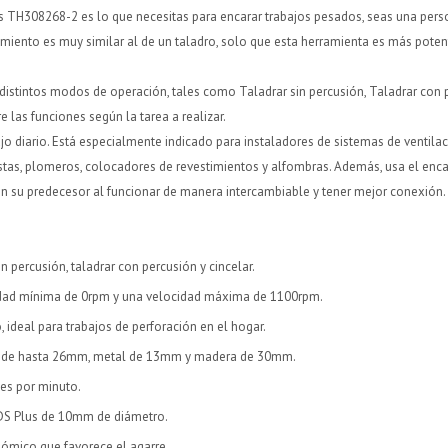
s TH308268-2 es lo que necesitas para encarar trabajos pesados, seas una pers
miento es muy similar al de un taladro, solo que esta herramienta es más potent
 distintos modos de operación, tales como Taladrar sin percusión, Taladrar con p
e las funciones según la tarea a realizar.
ajo diario. Está especialmente indicado para instaladores de sistemas de ventilac
istas, plomeros, colocadores de revestimientos y alfombras. Además, usa el enc
n su predecesor al funcionar de manera intercambiable y tener mejor conexión.
¡Sumate a la forma más ágil de comprar!
¡Sumate a la forma más ágil de comprar!
Comprá en 3 cuotas sin recargo o hasta en 12
Comprá en 3 cuotas sin recargo o hasta en 12
cuotas * ¡Solo con tu cédula!
cuotas * ¡Solo con tu cédula!
* sujeto aprobación crediticia.
* sujeto aprobación crediticia.
in percusión, taladrar con percusión y cincelar.
Verifica si estás calificado para comprar con Pago
Verifica si estás calificado para comprar con Pago
Comprá ahora y Pagá
Comprá ahora y Pagá
idad mínima de 0rpm y una velocidad máxima de 1100rpm.
Después:
Después:
Después, hasta en 12
Después, hasta en 12
 ideal para trabajos de perforación en el hogar.
Estás calificado para comprar usando Pago Después.
Estás calificado para comprar usando Pago Después.
Cédula de identidad
Cédula de identidad
cuotas y sin tocar tu
cuotas y sin tocar tu
Ups!
Ups!
 de hasta 26mm, metal de 13mm y madera de 30mm.
tarjeta de crédito
tarjeta de crédito
¡Algo salió mal!
¡Algo salió mal!
¡Tenés hasta
¡Tenés hasta
para comprar en las cuotas que
para comprar en las cuotas que
Parece que no tenes oferta, lamentamos el
Parece que no tenes oferta, lamentamos el
es por minuto.
Celular
Celular
prefieras!
prefieras!
inconveniente, por cualquier duda contactanos
inconveniente, por cualquier duda contactanos
Por favor intenta nuevamente mas tarde.
Por favor intenta nuevamente mas tarde.
en
en
preguntas@pagodespues.com.uy
preguntas@pagodespues.com.uy
SDS Plus de 10mm de diámetro.
Elegí tus productos preferidos
Elegí tus productos preferidos
Elegís Pago Después como metodo de pago
Elegís Pago Después como metodo de pago
Fecha de nacimiento
Fecha de nacimiento
mico que favorece el agarre.