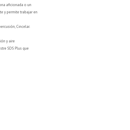
ona aficionada o un
e y permite trabajar en
ercusión, Cincelar.
ión y aire
astre SDS Plus que