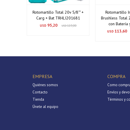
Rotomartillo Total 20v 5/8"" +
Rotomartillo 
Carg + Bat TRHLI201681
Brushless Total
con Batería 
95,20
USD
119,00
USD
113,60
USD
EMPRESA
COMPRA
Quiénes somos
Como compra
Contacto
Envíos y devo
Tienda
Términos y c
Únete al equipo