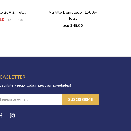
lo 20V 2J Total
Martillo Demoledor 1300w
Martillo
Total
20v 16
60
167,00
USD
Carbon
143,00
USD
EWSLETTER
uscribite y recibí todas nuestras novedades!
SUSCRIBIRME

