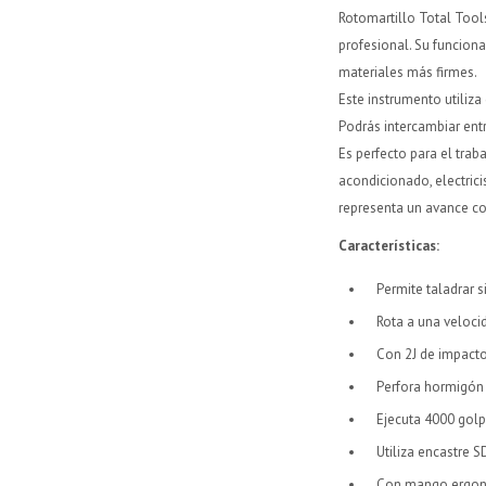
Rotomartillo Total Tool
profesional. Su funciona
materiales más firmes.
Este instrumento utiliza
Podrás intercambiar entr
Es perfecto para el trab
acondicionado, electric
representa un avance co
Características:
Permite taladrar s
Rota a una veloc
Con 2J de impacto,
Perfora hormigón
Ejecuta 4000 golp
Utiliza encastre 
Con mango ergonó