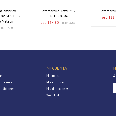
Inalámbrico
Rotomartillo Total 20v
Rotomartil
 20V SDS Plus
TRHLI20286
133,
USD
y Maletín
124,80
USD
156,00
USD
142,00
USD
MI CUENTA
N
¡S
r
Mi cuenta
luciones
Mis compras
ondiciones
Mis direcciones
Wish List