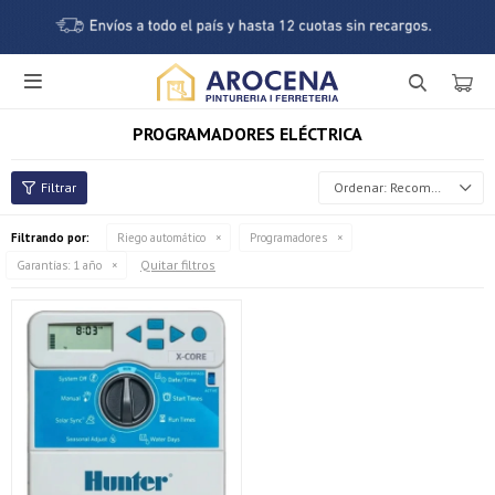

PROGRAMADORES ELÉCTRICA
Recomendados
Filtrando por:
Riego automático
Programadores
Quitar filtros
Garantías:
1 año
¡Sumate a la forma más ágil de comprar!