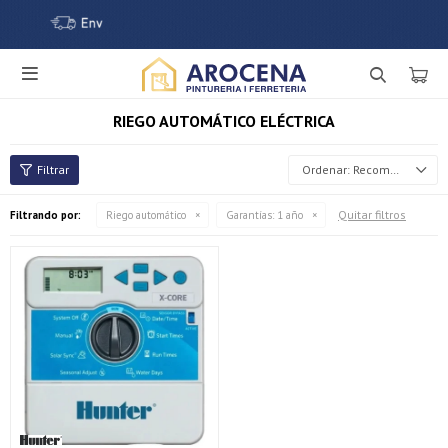

RIEGO AUTOMÁTICO ELÉCTRICA
Recomendados
Quitar filtros
Filtrando por:
Riego automático
Garantías:
1 año
¡Sumate a la forma más ágil de comprar!