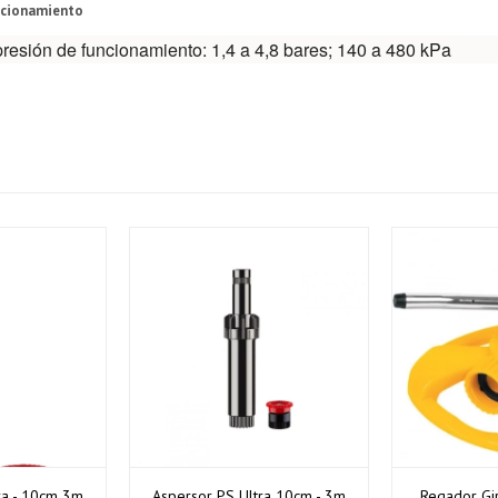
uncionamiento
Día
Día
Mes
Mes
Año
Año
presión de funcionamiento: 1,4 a 4,8 bares; 140 a 480 kPa
Continuar
Continuar
ra - 10cm 3m
Aspersor PS Ultra 10cm - 3m
Regador Gir