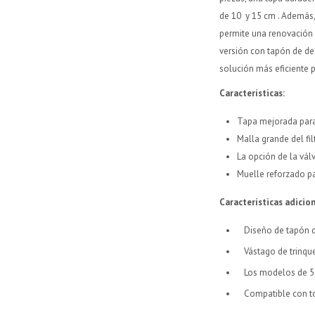
de 10 y 15 cm . Además,
permite una renovación r
versión con tapón de des
solución más eficiente pa
Características:
Tapa mejorada para 
Malla grande del fi
La opción de la vál
Muelle reforzado pa
Características adicion
Diseño de tapón d
Vástago de trinqu
Los modelos de 5
Compatible con t