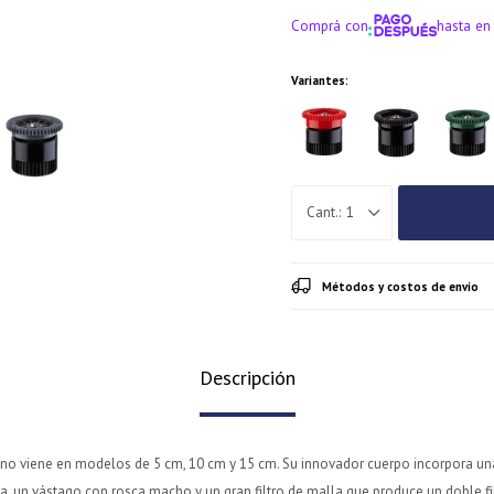
Comprá con
hasta en
¡ME INTERE
Variantes:
1
Métodos y costos de envío
Descripción
ino viene en modelos de 5 cm, 10 cm y 15 cm. Su innovador cuerpo incorpora una
ra, un vástago con rosca macho y un gran filtro de malla que produce un doble f