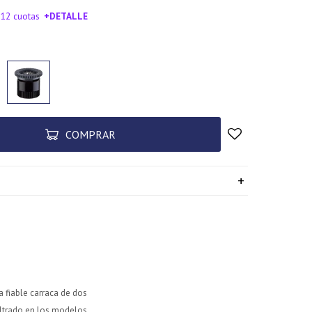
 12 cuotas
+DETALLE
SA!
COMPRAR
 fiable carraca de dos
iltrado en los modelos