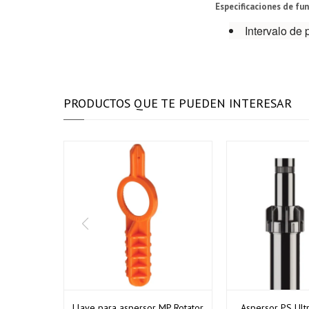
Especificaciones de f
Intervalo de 
PRODUCTOS QUE TE PUEDEN INTERESAR
Llave para aspersor MP Rotator
Aspersor PS Ult