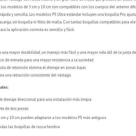
 los modelos de 5 cm y 10 cm son compatibles con los cuerpos del anterior difu
ápida y sencilla. Los modelos PS Ultra estándar incluyen una boquilla Pro ajust
carga, sin boquilla ni filtro de malla. Con tantas boquillas compatibles para eleg
ra la aplicación correcta es sencillo y fácil.
¡Sumate a la forma más ágil de comprar!
¡Sumate a la forma más ágil de comprar!
una mayor durabilidad, un manejo más fácil y una mayor vida útil de la junta d
Comprá en 3 cuotas sin recargo o hasta en 12
Comprá en 3 cuotas sin recargo o hasta en 12
cuotas * ¡Solo con tu cédula!
cuotas * ¡Solo con tu cédula!
ltro de entrada para una mayor resistencia a la suciedad
vula de retención elimina el drenaje en zonas bajas
* sujeto aprobación crediticia.
* sujeto aprobación crediticia.
ra una retracción consistente del vástago
Verifica si estás calificado para comprar con Pago
Verifica si estás calificado para comprar con Pago
Comprá ahora y Pagá
Comprá ahora y Pagá
Después:
Después:
Después, hasta en 12
Después, hasta en 12
ales:
Estás calificado para comprar usando Pago Después.
Estás calificado para comprar usando Pago Después.
Cédula de identidad
Cédula de identidad
cuotas y sin tocar tu
cuotas y sin tocar tu
Ups!
Ups!
tarjeta de crédito
tarjeta de crédito
¡Algo salió mal!
¡Algo salió mal!
e drenaje direccional para una instalación más limpia
¡Tenés hasta
¡Tenés hasta
para comprar en las cuotas que
para comprar en las cuotas que
Parece que no tenes oferta, lamentamos el
Parece que no tenes oferta, lamentamos el
Celular
Celular
prefieras!
prefieras!
inconveniente, por cualquier duda contactanos
inconveniente, por cualquier duda contactanos
Por favor intenta nuevamente mas tarde.
Por favor intenta nuevamente mas tarde.
ete de dos piezas
en
en
preguntas@pagodespues.com.uy
preguntas@pagodespues.com.uy
Elegí tus productos preferidos
Elegí tus productos preferidos
 cm y 10 cm pueden adaptarse a los modelos PS más antiguos
Elegís Pago Después como metodo de pago
Elegís Pago Después como metodo de pago
Fecha de nacimiento
Fecha de nacimiento
odas las boquillas de rosca hembra
* sujeto a aprobación crediticia. El monto disponible
* sujeto a aprobación crediticia. El monto disponible
puede variar por comercio
puede variar por comercio