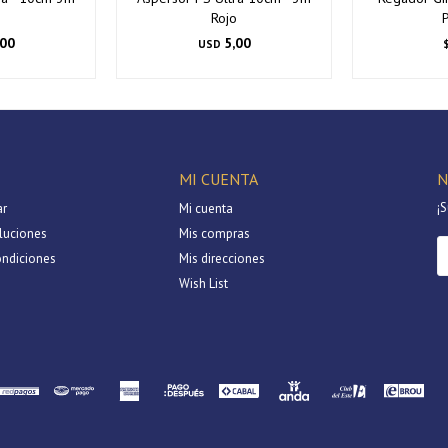
o
Rojo
P
,00
5,00
USD
MI CUENTA
N
¡S
r
Mi cuenta
luciones
Mis compras
ondiciones
Mis direcciones
Wish List