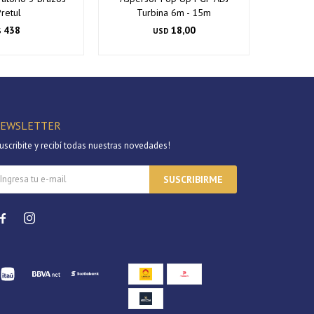
retul
Turbina 6m - 15m
438
18,00
$
USD
EWSLETTER
uscribite y recibí todas nuestras novedades!
SUSCRIBIRME

