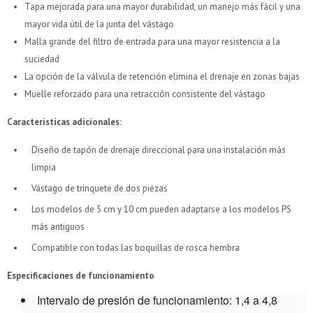
Tapa mejorada para una mayor durabilidad, un manejo más fácil y una
cuotas * ¡Solo con tu cédula!
cuotas * ¡Solo con tu cédula!
mayor vida útil de la junta del vástago
* sujeto aprobación crediticia.
* sujeto aprobación crediticia.
Malla grande del filtro de entrada para una mayor resistencia a la
Verifica si estás calificado para comprar con Pago
Verifica si estás calificado para comprar con Pago
Comprá ahora y Pagá
Comprá ahora y Pagá
Después:
Después:
suciedad
Después, hasta en 12
Después, hasta en 12
Estás calificado para comprar usando Pago Después.
Estás calificado para comprar usando Pago Después.
Cédula de identidad
Cédula de identidad
La opción de la válvula de retención elimina el drenaje en zonas bajas
cuotas y sin tocar tu
cuotas y sin tocar tu
Ups!
Ups!
Muelle reforzado para una retracción consistente del vástago
tarjeta de crédito
tarjeta de crédito
¡Algo salió mal!
¡Algo salió mal!
¡Tenés hasta
¡Tenés hasta
para comprar en las cuotas que
para comprar en las cuotas que
Parece que no tenes oferta, lamentamos el
Parece que no tenes oferta, lamentamos el
Celular
Celular
prefieras!
prefieras!
inconveniente, por cualquier duda contactanos
inconveniente, por cualquier duda contactanos
Por favor intenta nuevamente mas tarde.
Por favor intenta nuevamente mas tarde.
Características adicionales:
en
en
preguntas@pagodespues.com.uy
preguntas@pagodespues.com.uy
Elegí tus productos preferidos
Elegí tus productos preferidos
Diseño de tapón de drenaje direccional para una instalación más
Elegís Pago Después como metodo de pago
Elegís Pago Después como metodo de pago
Fecha de nacimiento
Fecha de nacimiento
limpia
* sujeto a aprobación crediticia. El monto disponible
* sujeto a aprobación crediticia. El monto disponible
puede variar por comercio
puede variar por comercio
Vástago de trinquete de dos piezas
Día
Día
Mes
Mes
Año
Año
Los modelos de 5 cm y 10 cm pueden adaptarse a los modelos PS
Continuar
Continuar
más antiguos
Compatible con todas las boquillas de rosca hembra
Especificaciones de funcionamiento
Intervalo de presión de funcionamiento: 1,4 a 4,8