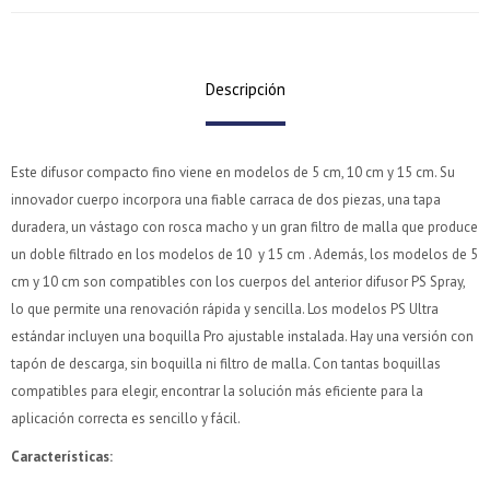
Descripción
Este difusor compacto fino viene en modelos de 5 cm, 10 cm y 15 cm. Su
innovador cuerpo incorpora una fiable carraca de dos piezas, una tapa
duradera, un vástago con rosca macho y un gran filtro de malla que produce
un doble filtrado en los modelos de 10 y 15 cm . Además, los modelos de 5
cm y 10 cm son compatibles con los cuerpos del anterior difusor PS Spray,
lo que permite una renovación rápida y sencilla. Los modelos PS Ultra
estándar incluyen una boquilla Pro ajustable instalada. Hay una versión con
tapón de descarga, sin boquilla ni filtro de malla. Con tantas boquillas
compatibles para elegir, encontrar la solución más eficiente para la
aplicación correcta es sencillo y fácil.
¡Sumate a la forma más ágil de comprar!
¡Sumate a la forma más ágil de comprar!
Características:
Comprá en 3 cuotas sin recargo o hasta en 12
Comprá en 3 cuotas sin recargo o hasta en 12