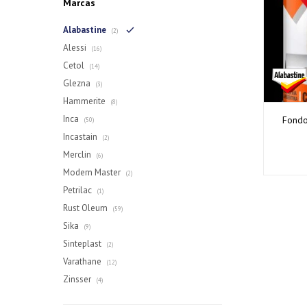
Marcas
Alabastine
(2)
Alessi
(16)
Cetol
(14)
Glezna
(3)
Hammerite
(8)
Inca
Fondo
(50)
Incastain
(2)
Merclin
(6)
Modern Master
(2)
Petrilac
(1)
Rust Oleum
(59)
Sika
(9)
Sinteplast
(2)
Varathane
(12)
Zinsser
(4)