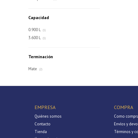
Capacidad
0.900 L
(1)
3.600 L
(1)
Terminación
Mate
(2)
EMPRESA
COMPRA
Quiénes somos
Como compra
Contacto
Envíos y devo
Tienda
Términos y c