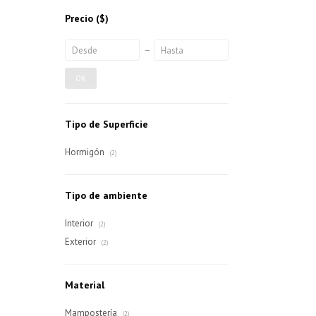
Precio
($)
OK
Tipo de Superficie
Hormigón
(2)
Tipo de ambiente
Interior
(2)
Exterior
(2)
Material
Mampostería
(2)