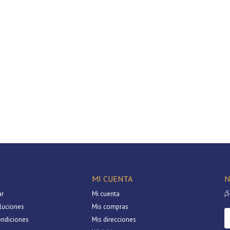
MI CUENTA
N
¡S
r
Mi cuenta
luciones
Mis compras
ondiciones
Mis direcciones