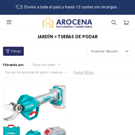

JARDÍN > TIJERAS DE PODAR
Recomendados
Filtrando por:
Tijeras de podar
Quitar filtros
Tipo de herramienta de jardín:
A batería
¡Sumate a la forma más ágil de comprar!
Comprá en 3 cuotas sin recargo o hasta en 12