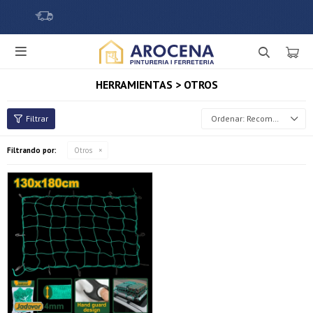

HERRAMIENTAS > OTROS
Recomendados
Filtrando por:
Otros
¡Sumate a la forma más ágil de comprar!
Comprá en 3 cuotas sin recargo o hasta en 12