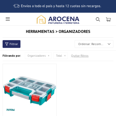

HERRAMIENTAS > ORGANIZADORES
Recomendados
Quitar filtros
Filtrando por:
Organizadores
Total
¡Sumate a la forma más ágil de comprar!
Comprá en 3 cuotas sin recargo o hasta en 12