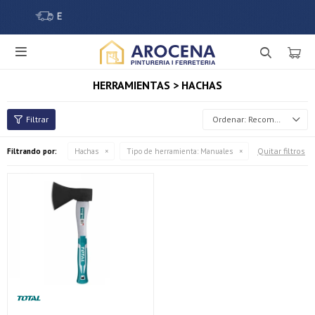

HERRAMIENTAS > HACHAS
Recomendados
Quitar filtros
Filtrando por:
Hachas
Tipo de herramienta:
Manuales
¡Sumate a la forma más ágil de comprar!
Comprá en 3 cuotas sin recargo o hasta en 12