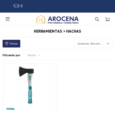

HERRAMIENTAS > HACHAS
Recomendados
Filtrando por:
Hachas
¡Sumate a la forma más ágil de comprar!
Comprá en 3 cuotas sin recargo o hasta en 12