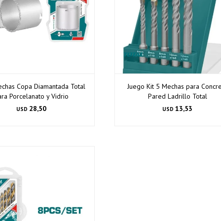
echas Copa Diamantada Total
Juego Kit 5 Mechas para Concr
ara Porcelanato y Vidrio
Pared Ladrillo Total
28,50
13,53
USD
USD
¡Sumate a la forma más ágil de comprar!
Comprá en 3 cuotas sin recargo o hasta en 12
cuotas * ¡Solo con tu cédula!
* sujeto aprobación crediticia.