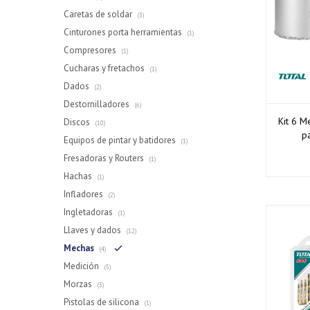
Caretas de soldar
(3)
Cinturones porta herramientas
(1)
Compresores
(1)
Cucharas y fretachos
(1)
Dados
(2)
Destornilladores
(6)
Kit 6 M
Discos
(10)
p
Equipos de pintar y batidores
(1)
Fresadoras y Routers
(1)
Hachas
(1)
Infladores
(2)
Ingletadoras
(1)
Llaves y dados
(12)
Mechas
(4)
Medición
(5)
Morzas
(3)
Pistolas de silicona
(1)