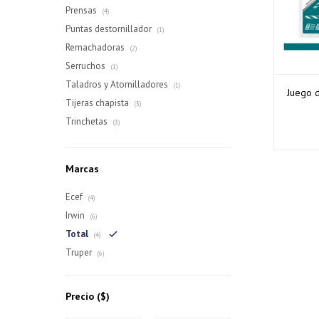
Prensas
(4)
Puntas destornillador
(1)
Remachadoras
(2)
Serruchos
(1)
Taladros y Atornilladores
(1)
Juego 
Tijeras chapista
(3)
Trinchetas
(3)
Marcas
Ecef
(4)
Irwin
(6)
Total
(4)
Truper
(6)
Precio
($)