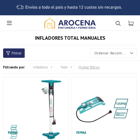

INFLADORES TOTAL MANUALES
Recomendados
Quitar filtros
Filtrando por:
Infladores
Total
¡Sumate a la forma más ágil de comprar!
Comprá en 3 cuotas sin recargo o hasta en 12
cuotas * ¡Solo con tu cédula!