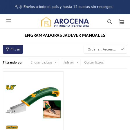

ENGRAMPADORAS JADEVER MANUALES
Recomendados
Quitar filtros
Filtrando por:
Engrampadoras
Jadever
¡Sumate a la forma más ágil de comprar!
Comprá en 3 cuotas sin recargo o hasta en 12
cuotas * ¡Solo con tu cédula!