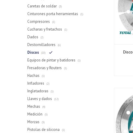
Caretas de soldar
(3)
Cinturones porta herramientas
(1)
Compresores
(1)
Cucharas y fretachos
(1)
Dados
(2)
Destornilladores
(6)
Disc
Discos
(10)
Equipos de pintar y batidores
(1)
Fresadoras y Routers
(1)
Hachas
(1)
Infladores
(2)
Ingletadoras
(1)
Llaves y dados
(12)
Mechas
(4)
Medición
(5)
Morzas
(3)
Pistolas de silicona
(1)