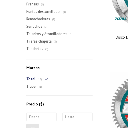
Prensas
(4)
Puntas destornillador
(1)
Remachadoras
(2)
Serruchos
(1)
Taladros y Atornilladores
(1)
Disco 
Tijeras chapista
(3)
Trinchetas
(3)
Marcas
Total
(10)
Truper
(1)
Precio
($)