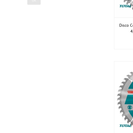
OK
Disco 
4