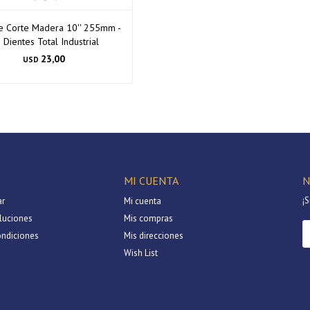
e Corte Madera 10'' 255mm -
 Dientes Total Industrial
23,00
USD
MI CUENTA
N
¡S
r
Mi cuenta
luciones
Mis compras
ondiciones
Mis direcciones
Wish List