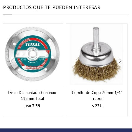
puede variar por comercio
puede variar por comercio
Día
Día
Mes
Mes
Año
Año
PRODUCTOS QUE TE PUEDEN INTERESAR
Continuar
Continuar
Disco Diamantado Continuo
Cepillo de Copa 70mm 1/4"
115mm Total
Truper
3,59
231
USD
$