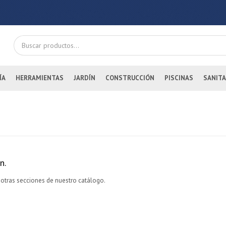
ÍA
HERRAMIENTAS
JARDÍN
CONSTRUCCIÓN
PISCINAS
SANITA
n.
 otras secciones de nuestro catálogo.
¡Sumate a la forma más ágil de comprar!
Comprá en 3 cuotas sin recargo o hasta en 12
cuotas * ¡Solo con tu cédula!
* sujeto aprobación crediticia.