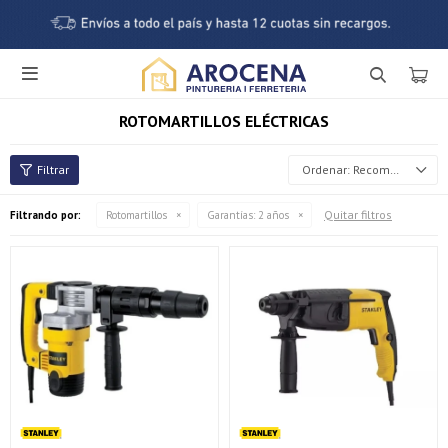

ROTOMARTILLOS ELÉCTRICAS
Recomendados
Quitar filtros
Filtrando por:
Rotomartillos
Garantías:
2 años
¡Sumate a la forma más ágil de comprar!
Comprá en 3 cuotas sin recargo o hasta en 12