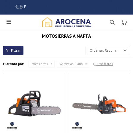

MOTOSIERRAS A NAFTA
Recomendados
Quitar filtros
Filtrando por:
Motosierras
Garantías:
1 año