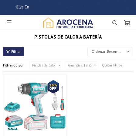

PISTOLAS DE CALOR A BATERÍA
Recomendados
Quitar filtros
Filtrando por:
Pistolas de Calor
Garantías:
1 año
¡Sumate a la forma más ágil de comprar!
Comprá en 3 cuotas sin recargo o hasta en 12