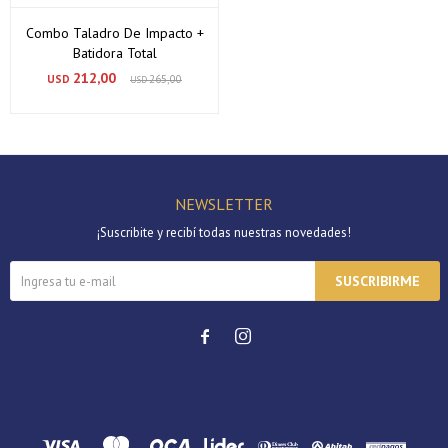
cuotas * ¡Solo con tu cédula!
Combo Taladro De Impacto +
* sujeto aprobación crediticia.
Batidora Total
Verifica si estás calificado para comprar con Pago
Comprá ahora y Pagá
212,00
USD
265,00
Después:
USD
Después, hasta en 12
Estás calificado para comprar usando Pago Después.
Cédula de identidad
cuotas y sin tocar tu
Ups!
tarjeta de crédito
¡Algo salió mal!
¡Tenés hasta
para comprar en las cuotas que
Parece que no tenes oferta, lamentamos el
Celular
prefieras!
inconveniente, por cualquier duda contactanos
Por favor intenta nuevamente mas tarde.
en
preguntas@pagodespues.com.uy
Elegí tus productos preferidos
NEWSLETTER
Elegís Pago Después como metodo de pago
Fecha de nacimiento
¡Suscribite y recibí todas nuestras novedades!
* sujeto a aprobación crediticia. El monto disponible
puede variar por comercio
Día
Mes
Año
SUSCRIBIRME
Continuar

