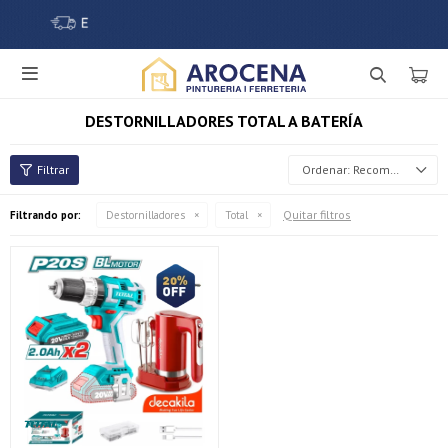

DESTORNILLADORES TOTAL A BATERÍA
Recomendados
Quitar filtros
Filtrando por:
Destornilladores
Total
¡Sumate a la forma más ágil de comprar!
Comprá en 3 cuotas sin recargo o hasta en 12