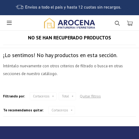

NO SE HAN RECUPERADO PRODUCTOS
¡Lo sentimos! No hay productos en esta sección.
Inténtalo nuevamente con otros criterios de filtrado o busca en otras
secciones de nuestro catálogo.
¡Sumate a la forma más ágil de comprar!
Quitar filtros
Filtrando por:
Cortacercos
Total
Comprá en 3 cuotas sin recargo o hasta en 12
cuotas * ¡Solo con tu cédula!
Te recomendamos quitar:
Cortacercos
* sujeto aprobación crediticia.
Verifica si estás calificado para comprar con Pago
Comprá ahora y Pagá
Después:
Después, hasta en 12
Estás calificado para comprar usando Pago Después.
Cédula de identidad