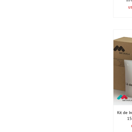
U
Kit de I
15