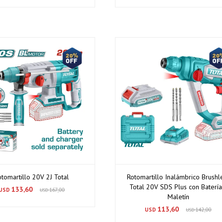
otomartillo 20V 2J Total
Rotomartillo Inalámbrico Brushl
Total 20V SDS Plus con Batería
133,60
USD
167,00
USD
Maletín
113,60
USD
142,00
USD