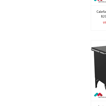
Calefa
820
U