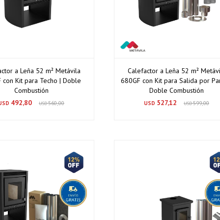
actor a Leña 52 m² Metávila
Calefactor a Leña 52 m² Metávi
 con Kit para Techo | Doble
680GF con Kit para Salida por Pa
Combustión
Doble Combustión
492,80
527,12
USD
560,00
USD
599,00
USD
USD