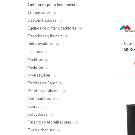
Cinturones porta herramientas
(1)
Compresores
(1)
Destornilladores
(1)
Equipos de pintar y batidores
(5)
Fresadoras y Routers
(3)
Calef
Hidrolavadoras
(4)
680GF
Lijadoras
(4)
Martillos
(1)
Medición
(1)
Niveles Láser
(2)
Pistolas de Calor
(2)
Pistolas de silicona
(2)
Rotomartillos
(11)
Sierras
(7)
Soldadoras
(2)
Taladros y Atornilladores
(17)
Tijeras chapista
(1)