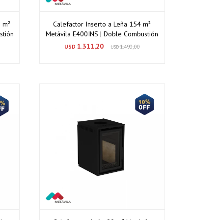
0 m²
Calefactor Inserto a Leña 154 m²
stión
Metávila E400INS | Doble Combustión
1.311,20
USD
1.490,00
USD