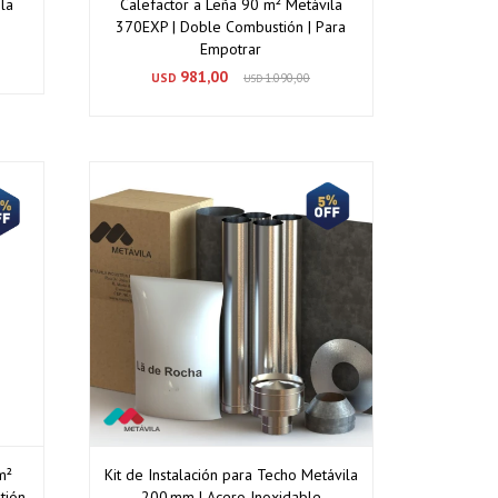
la
Calefactor a Leña 90 m² Metávila
370EXP | Doble Combustión | Para
Empotrar
981,00
USD
1.090,00
USD
m²
Kit de Instalación para Techo Metávila
tión
200 mm | Acero Inoxidable