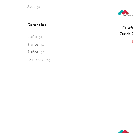
Azul
(2)
Garantías
Calef
Zurich
1 año
(50)
3 años
(10)
2 años
(10)
18 meses
(25)