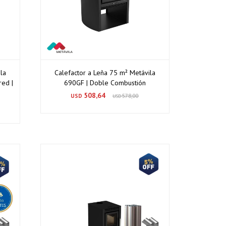
la
Calefactor a Leña 75 m² Metávila
red |
690GF | Doble Combustión
508,64
USD
578,00
USD