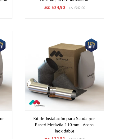
324,90
USD
342,00
USD
por
Kit de Instalación para Salida por
Pared Metávila 110 mm | Acero
Inoxidable
122,32
USD
139,00