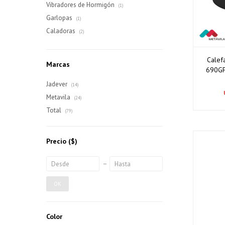
Vibradores de Hormigón
(1)
Garlopas
(1)
Caladoras
(2)
Calef
Marcas
690GF
Jadever
(14)
Metavila
(24)
Total
(79)
Precio
($)
OK
Color