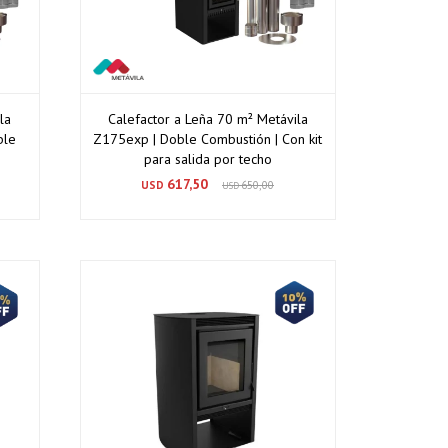
la
Calefactor a Leña 70 m² Metávila
ble
Z175exp | Doble Combustión | Con kit
para salida por techo
617,50
USD
650,00
USD