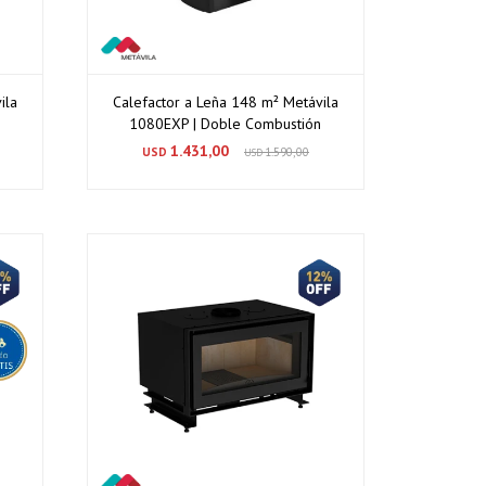
ila
Calefactor a Leña 148 m² Metávila
1080EXP | Doble Combustión
1.431,00
USD
1.590,00
USD