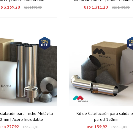
3.159,20
1.311,20
SD
3.590,00
USD
1.490,00
USD
USD
nstalación para Techo Metávila
Kit de Calefacción para salida 
0 mm | Acero Inoxidable
pared 150mm
227,92
139,92
USD
259,00
USD
159,00
USD
USD