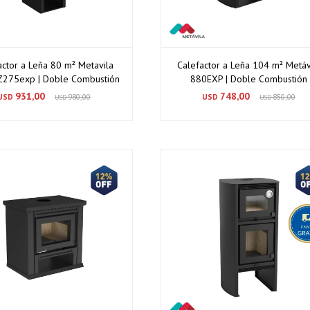
actor a Leña 80 m² Metavila
Calefactor a Leña 104 m² Metáv
 Z275exp | Doble Combustión
880EXP | Doble Combustión
931,00
748,00
USD
980,00
USD
850,00
USD
USD