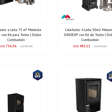
actor a Leña 75 m² Metávila
Calefactor A Leña 50m2 Metavi
 con Kit para Techo | Doble
D400EXP con Kit de Techo | Do
Combustión
Combustión
736,56
483,12
USD
837,00
USD
549,00
USD
USD